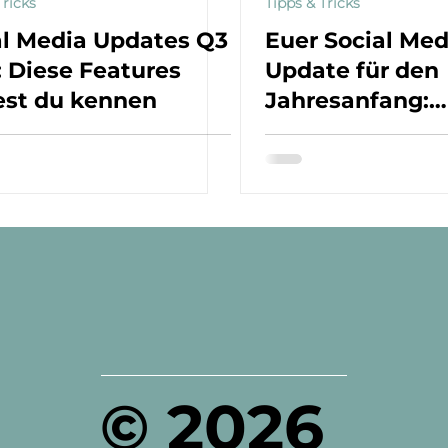
Tricks
Tipps & Tricks
al Media Updates Q3
Euer Social Med
: Diese Features
Update für den
test du kennen
Jahresanfang:
Exklusivität, Vi
Power und das 
Hashtag-Flut
© 2026