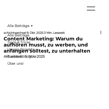
Alle Beiträge
schichtwechsel
9. Okt. 2025
3 Min. Lesezeit
Alle Beiträge
Content Marketing: Warum du
Tipps & Tricks
aufhören musst, zu werben, und
Unsere Projekte
anfangen solltest, zu unterhalten
Aktualisiert:
Trends & Insights
5. Nov. 2025
Über uns!